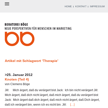
HOME
KONTAKT
IMPRESSUM
BERATEREI
BERATER
ANGEBOT
WERKZEUGKISTE
REFERENZEN
BLOG
Artikel mit Schlagwort ‘Therapie’
>25. Januar 2012
Knoten (Teil 4)
von Clemens Böge
Jill: Mich ärgert, daß du verärgert bist Jack: Ich bin nicht verärgert Jill:
Mich ärgert, daß dich nicht ärgert, daß mich ärgert, daß du verärgert bist
Jack: Mich ärgert daß dich ärgert, daß mich nicht ärgert, daß Dich ärgert,
daß ich verärgert bin, wenn ich es nicht bin. Jill:
[…]