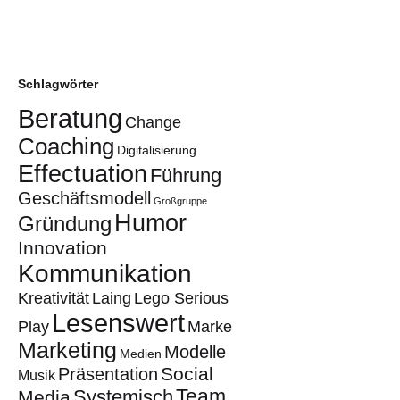
Schlagwörter
Beratung
Change
Coaching
Digitalisierung
Effectuation
Führung
Geschäftsmodell
Großgruppe
Humor
Gründung
Innovation
Kommunikation
Kreativität
Laing
Lego Serious
Lesenswert
Play
Marke
Marketing
Modelle
Medien
Social
Präsentation
Musik
Team
Systemisch
Media