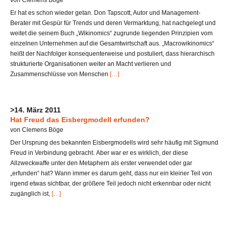
von Clemens Böge
Er hat es schon wieder getan. Don Tapscott, Autor und Management-
Berater mit Gespür für Trends und deren Vermarktung, hat nachgelegt und
weitet die seinem Buch „Wikinomics“ zugrunde liegenden Prinzipien vom
einzelnen Unternehmen auf die Gesamtwirtschaft aus. „Macrowikinomics“
heißt der Nachfolger konsequenterweise und postuliert, dass hierarchisch
strukturierte Organisationen weiter an Macht verlieren und
Zusammenschlüsse von Menschen
[…]
>14. März 2011
Hat Freud das Eisbergmodell erfunden?
von Clemens Böge
Der Ursprung des bekannten Eisbergmodells wird sehr häufig mit Sigmund
Freud in Verbindung gebracht. Aber war er es wirklich, der diese
Allzweckwaffe unter den Metaphern als erster verwendet oder gar
„erfunden“ hat? Wann immer es darum geht, dass nur ein kleiner Teil von
irgend etwas sichtbar, der größere Teil jedoch nicht erkennbar oder nicht
zugänglich ist,
[…]