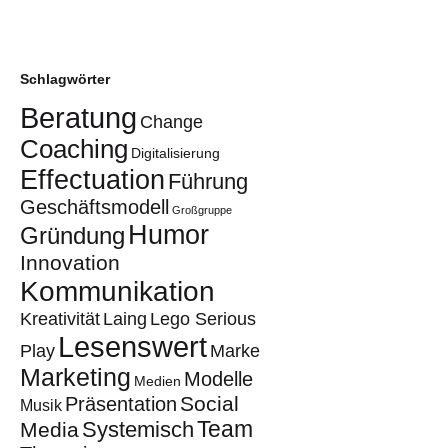
Schlagwörter
Beratung
Change
Coaching
Digitalisierung
Effectuation
Führung
Geschäftsmodell
Großgruppe
Humor
Gründung
Innovation
Kommunikation
Kreativität
Laing
Lego Serious
Lesenswert
Play
Marke
Marketing
Modelle
Medien
Social
Präsentation
Musik
Team
Systemisch
Media