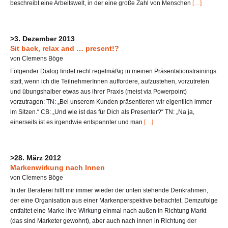
beschreibt eine Arbeitswelt, in der eine große Zahl von Menschen
[…]
>3. Dezember 2013
Sit back, relax and … present!?
von Clemens Böge
Folgender Dialog findet recht regelmäßig in meinen Präsentationstrainings
statt, wenn ich die TeilnehmerInnen auffordere, aufzustehen, vorzutreten
und übungshalber etwas aus ihrer Praxis (meist via Powerpoint)
vorzutragen: TN: „Bei unserem Kunden präsentieren wir eigentlich immer
im Sitzen.“ CB: „Und wie ist das für Dich als Presenter?“ TN: „Na ja,
einerseits ist es irgendwie entspannter und man
[…]
>28. März 2012
Markenwirkung nach Innen
von Clemens Böge
In der Beraterei hilft mir immer wieder der unten stehende Denkrahmen,
der eine Organisation aus einer Markenperspektive betrachtet. Demzufolge
entfaltet eine Marke ihre Wirkung einmal nach außen in Richtung Markt
(das sind Marketer gewohnt), aber auch nach innen in Richtung der