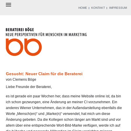
HOME
KONTAKT
IMPRESSUM
BERATEREI
BERATER
ANGEBOT
WERKZEUGKISTE
REFERENZEN
BLOG
Gesucht: Neuer Claim für die Beraterei
von Clemens Böge
Liebe Freunde der Beraterei,
es ist gerade ein paar Wochen her, dass meine Website online ist, da bin
ich schon gezwungen, eine Änderung an meiner CI vorzunehmen. Ein
anderes Wiener Unternehmen, das in der Außendarstellung ebenfalls die
Worte „Mensch(en)“ und „Marke(n)“ verwendet, hat mich um diese
Änderung gebeten. Da die Kollegen schon länger am Markt sind und vor
allem über eine entsprechende Wort-Bild-Marke verfügen, werde ich auf