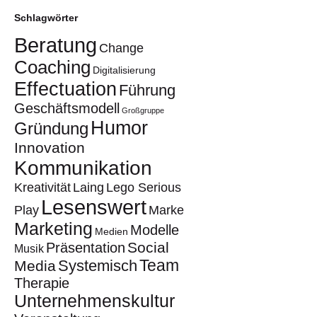
Schlagwörter
Beratung
Change
Coaching
Digitalisierung
Effectuation
Führung
Geschäftsmodell
Großgruppe
Humor
Gründung
Innovation
Kommunikation
Kreativität
Laing
Lego Serious
Lesenswert
Play
Marke
Marketing
Modelle
Medien
Social
Präsentation
Musik
Team
Systemisch
Media
Therapie
Unternehmenskultur