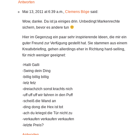
Antworten
Mai 13, 2011 at 6:39 a.m.,
Clemens Böge
said:
Wow, danke. Da ist ja einiges drin. Unbedingt Markenrechte
sichern, bevor es andere tun
Hier im Gegenzug ein paar sehr inspirierende Ideen, die mir ein
guter Freund zur Verfügung gestellt hat. Sie stammen aus einem
Kreativbriefing, gehen allerdings eher in Richtung hard-selling,
für mich weniger geeignet:
-Halli Galli
-Swing dein Ding
-billig billig billig
-letz fetz
-dreiachzich sonst krachts nich
-uff uff uff wir fahren in den Puff
-scheiß die Wand an
-ding dong die Hex ist tot
-ach du kriegst die Tür nicht zu
-verkaufen verkaufen verkaufen
-letzte Preis?
Antworten