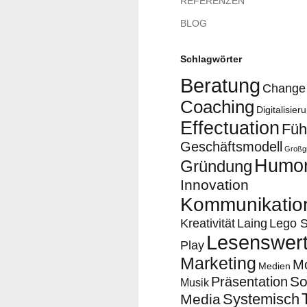
REFERENZEN
BLOG
Schlagwörter
Beratung
Change
Coaching
Digitalisier
Effectuation
Füh
Geschäftsmodell
Großg
Humo
Gründung
Innovation
Kommunikatio
Kreativität
Laing
Lego S
Lesenswer
Play
Marketing
Mo
Medien
So
Präsentation
Musik
Systemisch
Media