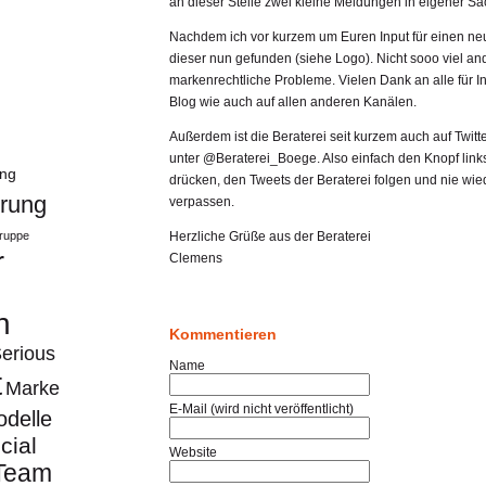
an dieser Stelle zwei kleine Meldungen in eigener Sa
Nachdem ich vor kurzem um Euren Input für einen neu
dieser nun gefunden (siehe Logo). Nicht sooo viel and
markenrechtliche Probleme. Vielen Dank an alle für 
Blog wie auch auf allen anderen Kanälen.
Außerdem ist die Beraterei seit kurzem auch auf Twitte
unter @Beraterei_Boege. Also einfach den Knopf link
ung
drücken, den Tweets der Beraterei folgen und nie wie
rung
verpassen.
Herzliche Grüße aus der Beraterei
ruppe
r
Clemens
n
Kommentieren
erious
Name
t
Marke
E-Mail (wird nicht veröffentlicht)
delle
cial
Website
Team