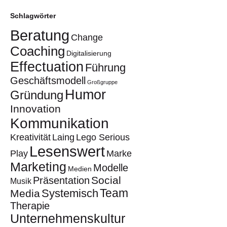
Schlagwörter
Beratung
Change
Coaching
Digitalisierung
Effectuation
Führung
Geschäftsmodell
Großgruppe
Humor
Gründung
Innovation
Kommunikation
Kreativität
Laing
Lego Serious
Lesenswert
Play
Marke
Marketing
Modelle
Medien
Social
Präsentation
Musik
Team
Systemisch
Media
Therapie
Unternehmenskultur