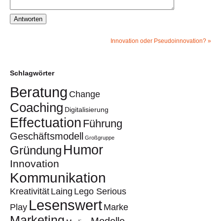
Innovation oder Pseudoinnovation?
»
Schlagwörter
Beratung
Change
Coaching
Digitalisierung
Effectuation
Führung
Geschäftsmodell
Großgruppe
Humor
Gründung
Innovation
Kommunikation
Kreativität
Laing
Lego Serious
Lesenswert
Play
Marke
Marketing