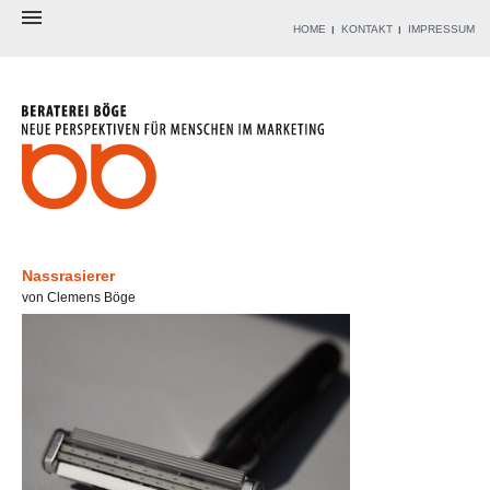
HOME
KONTAKT
IMPRESSUM
BERATEREI
BERATER
ANGEBOT
WERKZEUGKISTE
REFERENZEN
BLOG
Nassrasierer
von Clemens Böge