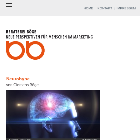
HOME
KONTAKT
IMPRESSUM
BERATEREI
BERATER
ANGEBOT
WERKZEUGKISTE
REFERENZEN
BLOG
Neurohype
von Clemens Böge