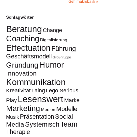
Gehirnakrobatik
»
Schlagwörter
Beratung
Change
Coaching
Digitalisierung
Effectuation
Führung
Geschäftsmodell
Großgruppe
Humor
Gründung
Innovation
Kommunikation
Kreativität
Laing
Lego Serious
Lesenswert
Play
Marke
Marketing
Modelle
Medien
Social
Präsentation
Musik
Team
Systemisch
Media
Therapie