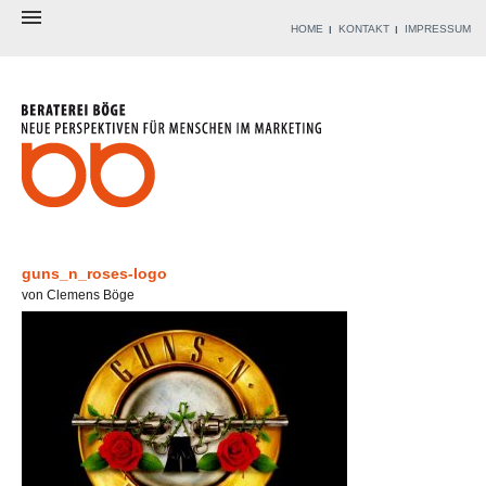
HOME
KONTAKT
IMPRESSUM
BERATEREI
BERATER
ANGEBOT
WERKZEUGKISTE
REFERENZEN
BLOG
guns_n_roses-logo
von Clemens Böge