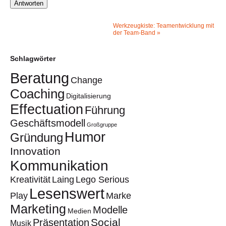
Werkzeugkiste: Teamentwicklung mit
der Team-Band
»
Schlagwörter
Beratung
Change
Coaching
Digitalisierung
Effectuation
Führung
Geschäftsmodell
Großgruppe
Humor
Gründung
Innovation
Kommunikation
Kreativität
Laing
Lego Serious
Lesenswert
Play
Marke
Marketing
Modelle
Medien
Social
Präsentation
Musik