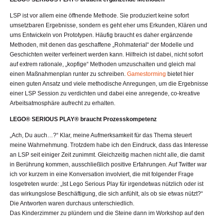
LSP ist vor allem eine öffnende Methode. Sie produziert keine sofort
umsetzbaren Ergebnisse, sondern es geht eher ums Erkunden, Klären und
ums Entwickeln von Prototypen. Häufig braucht es daher ergänzende
Methoden, mit denen das geschaffene „Rohmaterial“ der Modelle und
Geschichten weiter verfeinert werden kann. Hilfreich ist dabei, nicht sofort
auf extrem rationale, „kopfige“ Methoden umzuschalten und gleich mal
einen Maßnahmenplan runter zu schreiben.
Gamestorming
bietet hier
einen guten Ansatz und viele methodische Anregungen, um die Ergebnisse
einer LSP Session zu verdichten und dabei eine anregende, co-kreative
Arbeitsatmosphäre aufrecht zu erhalten.
LEGO® SERIOUS PLAY® braucht Prozesskompetenz
„Ach, Du auch…?“ Klar, meine Aufmerksamkeit für das Thema steuert
meine Wahrnehmung. Trotzdem habe ich den Eindruck, dass das Interesse
an LSP seit einiger Zeit zunimmt. Gleichzeitig machen nicht alle, die damit
in Berührung kommen, ausschließlich positive Erfahrungen. Auf Twitter war
ich vor kurzem in eine Konversation involviert, die mit folgender Frage
losgetreten wurde: „Ist Lego Serious Play für irgendetwas nützlich oder ist
das wirkungslose Beschäftigung, die sich anfühlt, als ob sie etwas nützt?“
Die Antworten waren durchaus unterschiedlich.
Das Kinderzimmer zu plündern und die Steine dann im Workshop auf den