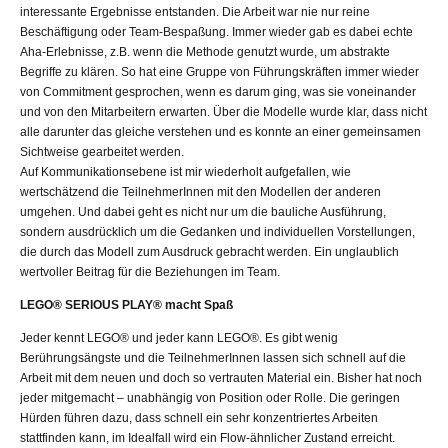
interessante Ergebnisse entstanden. Die Arbeit war nie nur reine
Beschäftigung oder Team-Bespaßung. Immer wieder gab es dabei echte
Aha-Erlebnisse, z.B. wenn die Methode genutzt wurde, um abstrakte
Begriffe zu klären. So hat eine Gruppe von Führungskräften immer wieder
von Commitment gesprochen, wenn es darum ging, was sie voneinander
und von den Mitarbeitern erwarten. Über die Modelle wurde klar, dass nicht
alle darunter das gleiche verstehen und es konnte an einer gemeinsamen
Sichtweise gearbeitet werden.
Auf Kommunikationsebene ist mir wiederholt aufgefallen, wie
wertschätzend die TeilnehmerInnen mit den Modellen der anderen
umgehen. Und dabei geht es nicht nur um die bauliche Ausführung,
sondern ausdrücklich um die Gedanken und individuellen Vorstellungen,
die durch das Modell zum Ausdruck gebracht werden. Ein unglaublich
wertvoller Beitrag für die Beziehungen im Team.
LEGO® SERIOUS PLAY® macht Spaß
Jeder kennt LEGO® und jeder kann LEGO®. Es gibt wenig
Berührungsängste und die TeilnehmerInnen lassen sich schnell auf die
Arbeit mit dem neuen und doch so vertrauten Material ein. Bisher hat noch
jeder mitgemacht – unabhängig von Position oder Rolle. Die geringen
Hürden führen dazu, dass schnell ein sehr konzentriertes Arbeiten
stattfinden kann, im Idealfall wird ein Flow-ähnlicher Zustand erreicht.