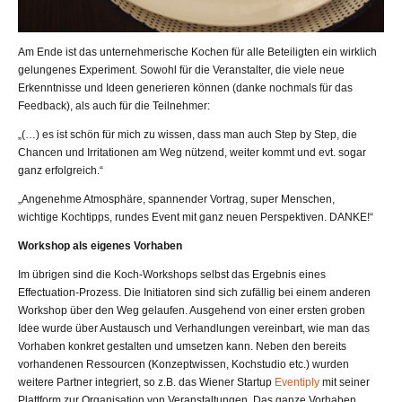
Am Ende ist das unternehmerische Kochen für alle Beteiligten ein wirklich
gelungenes Experiment. Sowohl für die Veranstalter, die viele neue
Erkenntnisse und Ideen generieren können (danke nochmals für das
Feedback), als auch für die Teilnehmer:
„(…) es ist schön für mich zu wissen, dass man auch Step by Step, die
Chancen und Irritationen am Weg nützend, weiter kommt und evt. sogar
ganz erfolgreich.“
„Angenehme Atmosphäre, spannender Vortrag, super Menschen,
wichtige Kochtipps, rundes Event mit ganz neuen Perspektiven. DANKE!“
Workshop als eigenes Vorhaben
Im übrigen sind die Koch-Workshops selbst das Ergebnis eines
Effectuation-Prozess. Die Initiatoren sind sich zufällig bei einem anderen
Workshop über den Weg gelaufen. Ausgehend von einer ersten groben
Idee wurde über Austausch und Verhandlungen vereinbart, wie man das
Vorhaben konkret gestalten und umsetzen kann. Neben den bereits
vorhandenen Ressourcen (Konzeptwissen, Kochstudio etc.) wurden
weitere Partner integriert, so z.B. das Wiener Startup
Eventiply
mit seiner
Plattform zur Organisation von Veranstaltungen. Das ganze Vorhaben