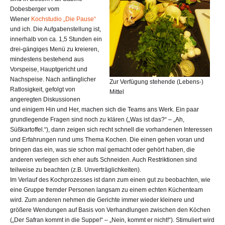
Dobesberger vom
Wiener
Kochstudio „Die Pause“
und ich. Die Aufgabenstellung ist,
innerhalb von ca. 1,5 Stunden ein
drei-gängiges Menü zu kreieren,
mindestens bestehend aus
Vorspeise, Hauptgericht und
Nachspeise. Nach anfänglicher
Zur Verfügung stehende (Lebens-)
Ratlosigkeit, gefolgt von
Mittel
angeregten Diskussionen
und einigem Hin und Her, machen sich die Teams ans Werk. Ein paar
grundlegende Fragen sind noch zu klären („Was ist das?“ – „Ah,
Süßkartoffel.“), dann zeigen sich recht schnell die vorhandenen Interessen
und Erfahrungen rund ums Thema Kochen. Die einen gehen voran und
bringen das ein, was sie schon mal gemacht oder gehört haben, die
anderen verlegen sich eher aufs Schneiden. Auch Restriktionen sind
teilweise zu beachten (z.B. Unverträglichkeiten).
Im Verlauf des Kochprozesses ist dann zum einen gut zu beobachten, wie
eine Gruppe fremder Personen langsam zu einem echten Küchenteam
wird. Zum anderen nehmen die Gerichte immer wieder kleinere und
größere Wendungen auf Basis von Verhandlungen zwischen den Köchen
(„Der Safran kommt in die Suppe!“ – „Nein, kommt er nicht!“). Stimuliert wird