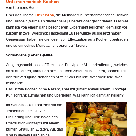
Unternehmerisch Kochen
von Clemens Böge
Über das Thema
Effectuation
, die Methode für unternehmerisches Denken
und Handeln, wurde an dieser Stelle ja bereits öfter geschrieben. Diesmal
kann ich von einem ganz besonderen Experiment berichten, dem sich vor
kurzem in zwei Workshops insgesamt 18 Freiwillige ausgesetzt haben.
Gemeinsam haben sie die Ideen von Effectuation aufs Kochen übertragen
und so ein echtes Menü „à l’entrepreneur“ kreiert.
Vorhandene (Lebens-)Mittel…
Ausgangspunkt ist das Effectuation-Prinzip der Mittelorientierung, welches
dazu auffordert, Vorhaben nicht mit fixen Zielen zu beginnen, sondern mit
den zur Verfügung stehenden Mitteln: Wer bin ich? Was weiß ich? Wen
kenne ich?
Das ist wie Kochen ohne Rezept, aber mit (unternehmerischem) Konzept.
Kühlschrank aufmachen und überlegen: Was kann ich damit anstellen?
Im Workshop konfrontieren wir die
Teilnehmer nach kurzer
Einführung und Diskussion des
Effectuation-Konzepts mit einem
bunten Strauß an Zutaten. Wir, das
sind in diesem Fall Sabine