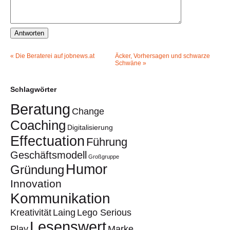
«
Die Beraterei auf jobnews.at
Äcker, Vorhersagen und schwarze
Schwäne
»
Schlagwörter
Beratung
Change
Coaching
Digitalisierung
Effectuation
Führung
Geschäftsmodell
Großgruppe
Humor
Gründung
Innovation
Kommunikation
Kreativität
Laing
Lego Serious
Lesenswert
Play
Marke